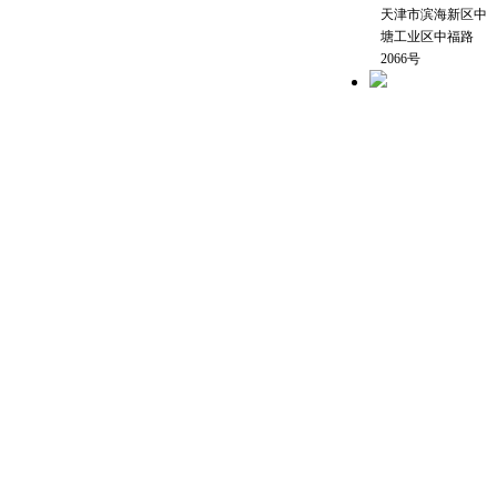
天津市滨海新区中
塘工业区中福路
2066号