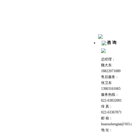
咨 询
总经理：
魏大东
18822071089
售后服务：
张卫东
13903161065
服务热线：
022-63832001
传 真：
022-63367871
邮 箱：
huaxushengtai@163.
地 址：