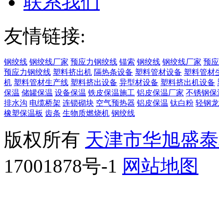
联系我们
友情链接:
钢绞线
钢绞线厂家
预应力钢绞线
锚索
钢绞线
钢绞线厂家
预应
预应力钢绞线
塑料挤出机
隔热条设备
塑料管材设备
塑料管材
机
塑料管材生产线
塑料挤出设备
异型材设备
塑料挤出机设备
保温
储罐保温
设备保温
铁皮保温施工
铝皮保温厂家
不锈钢保
排水沟
电缆桥架
连锁砌块
空气预热器
铝皮保温
钛白粉
轻钢龙
橡塑保温板
齿条
生物质燃烧机
钢绞线
版权所有
天津市华旭盛泰
17001878号-1
网站地图